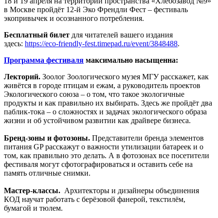
18 и 19 апреля на территории пространства «Хлебозавод №9»
в Москве пройдёт 12-й Эко Френдли Фест – фестиваль
экопривычек и осознанного потребления.
Бесплатный билет
для читателей вашего издания
здесь:
https://eco-friendly-fest.timepad.ru/event/3848488
.
Программа фестиваля
максимально насыщенна:
Лекторий.
Зоолог Зоологического музея МГУ расскажет, как
живётся в городе птицам и ежам, а руководитель проектов
Экологического союза – о том, что такое экологичные
продукты и как правильно их выбирать. Здесь же пройдёт два
паблик-тока – о сложностях и задачах экологического образа
жизни и об устойчивом развитии как драйвере бизнеса.
Бренд-зоны и фотозоны.
Представители бренда элементов
питания GP расскажут о важности утилизации батареек и о
том, как правильно это делать. А в фотозонах все посетители
фестиваля могут сфотографироваться и оставить себе на
память отличные снимки.
Мастер-классы.
Архитекторы и дизайнеры объединения
КОД научат работать с берёзовой фанерой, текстилём,
бумагой и тюлем.