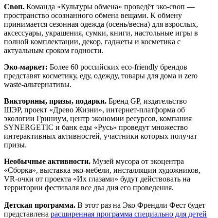
Своп.
Команда «Культуры обмена» проведёт эко-своп —
пространство осознанного обмена вещами. К обмену
принимается сезонная одежда (осень/весна) для взрослых,
аксессуары, украшения, сумки, книги, настольные игры в
полной комплектации, декор, гаджеты и косметика с
актуальным сроком годности.
Эко-маркет:
Более 60 российских eco-friendly брендов
представят косметику, еду, одежду, товары для дома и zero
waste-альтернативы.
Викторины, призы, подарки.
Бренд GP, издательство
ШЭР, проект «Древо Жизни», интернет-платформа об
экологии Гриниум, центр экономии ресурсов, компания
SYNERGETIC и банк еды «Русь» проведут множество
интерактивных активностей, участники которых получат
призы.
Необычные активности.
Музей мусора от экоцентра
«Сборка», выставка эко-мебели, инсталляции художников,
VR-очки от проекта «Их глазами» будут действовать на
территории фестиваля все два дня его проведения.
Детская программа.
В этот раз на Эко Френдли Фест будет
представлена
расширенная программа специально для детей