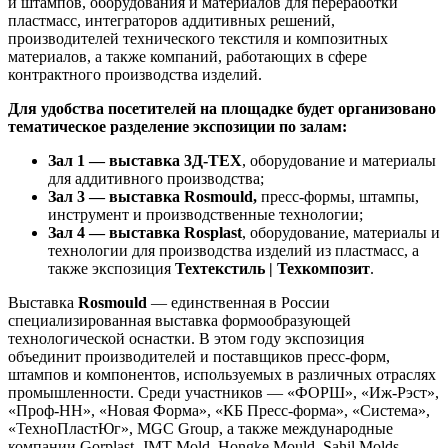
и штампов, оборудования и материалов для переработки
пластмасс, интеграторов аддитивных решений,
производителей технического текстиля и композитных
материалов, а также компаний, работающих в сфере
контрактного производства изделий.
Для удобства посетителей на площадке будет организовано
тематическое разделение экспозиции по залам:
Зал 1 — выставка 3Д-ТЕХ
, оборудование и материалы
для аддитивного производства;
Зал 3 — выставка Rosmould,
пресс-формы, штампы,
инструмент и производственные технологии;
Зал 4 — выставка Rosplast
, оборудование, материалы и
технологии для производства изделий из пластмасс, а
также экспозиция
Техтекстиль | Техкомпозит
.
Выставка
Rosmould
— единственная в России
специализированная выставка формообразующей
технологической оснастки. В этом году экспозиция
объединит производителей и поставщиков пресс-форм,
штампов и компонентов, используемых в различных отраслях
промышленности. Среди участников — «ФОРШ», «Иж-Рэст»,
«Проф-НН», «Новая Форма», «КБ Пресс-форма», «Система»,
«ТехноПластЮг», MGC Group, а также международные
компании Gorplast, JMT Mold, Hongke Mould, Sahil Molds