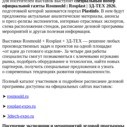
для посетителей выставок выступит
специальный номер
официальной газеты Rosmould | Rosplast | 3Д-ТЕХ 2026
,
подготовкой которой занимается портал
Plastinfo
. В нем будут
предложены актуальные аналитические материалы, анонсы
и пресс-релизы экспонентов, интервью отраслевых экспертов,
схема расположения стендов, расписание деловой программы
мероприятий и другая полезная информация.
Выставки Rosmould + Rosplast + 3Д-ТЕХ — решение любых
производственных задач и проектов на одной площадке
«от идеи до готового изделия». За четыре дня работы
специалисты смогут познакомиться с ключевыми игроками
рынка, подобрать оборудование и технологии, найти новых
партнеров, получить специальные предложения и узнать
о современных тенденциях развития промышленности.
Полный каталог участников и подробное расписание деловой
программы доступны на официальных сайтах выставок:
➤
rosmould.ru
➤
rosplast-expo.ru
➤
3dtech-expo.ru
Посещение экспозиции и мероприятий деловой программы