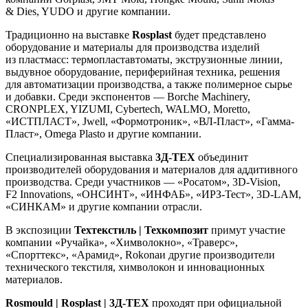
& Dies, YUDO и другие компании.
Традиционно на выставке
Rosplast
будет представлено
оборудование и материалы для производства изделий
из пластмасс: термопластавтоматы, экструзионные линии,
выдувное оборудование, периферийная техника, решения
для автоматизации производства, а также полимерное сырье
и добавки. Среди экспонентов — Borche Machinery,
CRONPLEX, YIZUMI, Cybertech, WALMO, Moretto,
«ИСТПЛАСТ», Jwell, «Формотроник», «ВЛ-Пласт», «Гамма-
Пласт», Omega Plasto и другие компании.
Специализированная выставка
3Д-ТЕХ
объединит
производителей оборудования и материалов для аддитивного
производства. Среди участников — «Росатом», 3D-Vision,
F2 Innovations, «ОНСИНТ», «ИНФАБ», «ИРЗ-Тест», 3D-LAM,
«СИНКАМ» и другие компании отрасли.
В экспозиции
Техтекстиль | Техкомпозит
примут участие
компании «Ручайка», «Химволокно», «Траверс»,
«Спорттекс», «Арамид», Rokonaи другие производители
технического текстиля, химволокон и инновационных
материалов.
Rosmould | Rosplast | 3Д-ТЕХ
проходят при официальной