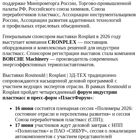
поддержке Минпромторга России, Торгово-промышленной
палаты РФ, Российского союза химиков, Союза
переработчиков пластмасс, Ассоциации инструментальщиков
России, Ассоциации развития аддитивных технологий
и профильных отраслевых объединений.
Генеральным спонсором выставки Rosplast в 2026 году
выступает компания
CRONPLEX
— поставщик
оборудования и комплексных решений для индустрии
пластмасс. Спонсором регистрации выставок стала компания
BORCHE Machinery
— производитель современных
энергоэффективных термопластавтоматов.
Выставки Rosmould | Rosplast | 3Д-ТЕХ традиционно
сопровождаются насыщенной деловой программой с
участием ведущих экспертов отрасли. В рамках Rosmould и
Rosplast пройдет четырехдневный
форум индустрии
пластмасс и пресс-форм «ПластФорум»
:
16 июня
состоятся пленарная сессия «Полимеры 2026:
состояние отрасли и перспективы развития» и сессия
Союза переработчиков пластмасс (СПП);
17 июня
участников ждут деловой завтрак с НПП
«Полипластик» и ПАО «СИБУР», сессия о локализации
автокомпонентов с участием представителей