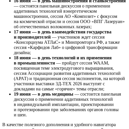
16 июня — в день машиностроения и станкостроения
— состоятся панельная дискуссия о применении
аддитивных технологий вэнергетическом
машиностроении, сессия АО «Композит» с фокусом
на космической отрасли и сессия ООО «ВПГ Лазеруан»
об отечественных волоконных лазерах;
17 июня
— в день взаимодействия государства
и производителей
— участников ждет сессия
«Консорциума АТЛаС» и Минпромторга РФ, а также
сессия «Карфидов Лаб» о цифровой трансформации
дизайна;
18 июня
— в день технологий и их применения
в промышленности
— пройдут сессия WAAM,
посвященная теме электродугового выращивания,
сессия Ассоциации развития аддитивных технологий
(АРАТ) и традиционная сессия экспонентов, на которой
участники выставки 3Д-ТЕХ 2026 выступят с
докладами на самые «горячие» темы отрасли;
19 июня — в день медицины
— состоится панельная
дискуссия о применении аддитивных технологий
в индивидуальной имплантации, проектировании
и протезировании при заболеваниях органов головы
и шеи.
В качестве полезного дополнения и удобного навигатора