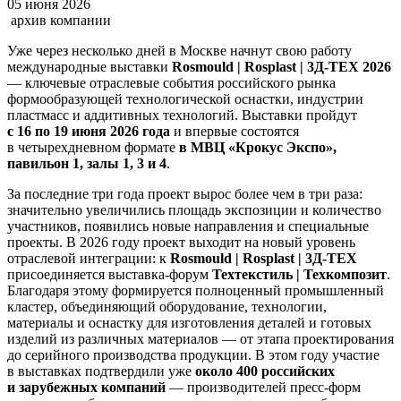
05 июня 2026
архив компании
Уже через несколько дней в Москве начнут свою работу
международные выставки
Rosmould | Rosplast | 3Д-ТЕХ 2026
— ключевые отраслевые события российского рынка
формообразующей технологической оснастки, индустрии
пластмасс и аддитивных технологий. Выставки пройдут
с 16 по 19 июня 2026 года
и впервые состоятся
в четырехдневном формате
в
МВЦ «Крокус Экспо»,
павильон 1, залы 1, 3 и 4
.
За последние три года проект вырос более чем в три раза:
значительно увеличились площадь экспозиции и количество
участников, появились новые направления и специальные
проекты. В 2026 году проект выходит на новый уровень
отраслевой интеграции: к
Rosmould | Rosplast | 3Д-ТЕХ
присоединяется выставка-форум
Техтекстиль | Техкомпозит
.
Благодаря этому формируется полноценный промышленный
кластер, объединяющий оборудование, технологии,
материалы и оснастку для изготовления деталей и готовых
изделий из различных материалов — от этапа проектирования
до серийного производства продукции. В этом году участие
в выставках подтвердили уже
около 400 российских
и зарубежных компаний
— производителей пресс-форм