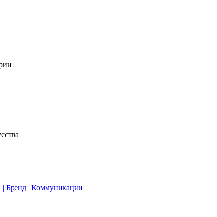
трии
усства
 | Бренд | Коммуникации